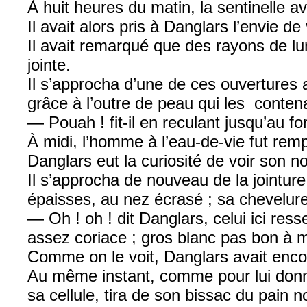
À huit heures du matin, la sentinelle av
Il avait alors pris à Danglars l’envie de 
Il avait remarqué que des rayons de lum
jointe.
Il s’approcha d’une de ces ouvertures 
grâce à l’outre de peau qui les conten
— Pouah ! fit-il en reculant jusqu’au fo
À midi, l’homme à l’eau-de-vie fut remp
Danglars eut la curiosité de voir son n
Il s’approcha de nouveau de la jointure
épaisses, au nez écrasé ; sa chevelu
— Oh ! oh ! dit Danglars, celui ici res
assez coriace ; gros blanc pas bon à 
Comme on le voit, Danglars avait encor
Au même instant, comme pour lui donner
sa cellule, tira de son bissac du pain n