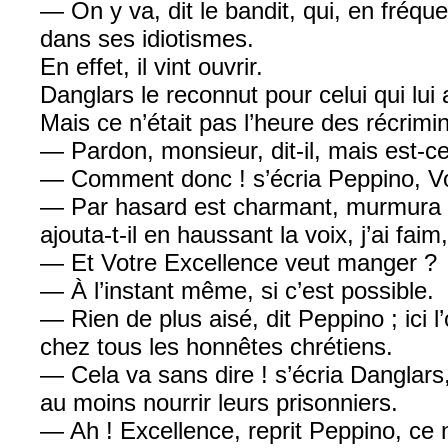
— On y va, dit le bandit, qui, en fréque
dans ses idiotismes.
En effet, il vint ouvrir.
Danglars le reconnut pour celui qui lui 
Mais ce n’était pas l’heure des récrimin
— Pardon, monsieur, dit-il, mais est-c
— Comment donc ! s’écria Peppino, Vot
— Par hasard est charmant, murmura Dan
ajouta-t-il en haussant la voix, j’ai fa
— Et Votre Excellence veut manger ?
— À l’instant même, si c’est possible.
— Rien de plus aisé, dit Peppino ; ici 
chez tous les honnêtes chrétiens.
— Cela va sans dire ! s’écria Danglars
au moins nourrir leurs prisonniers.
— Ah ! Excellence, reprit Peppino, ce n