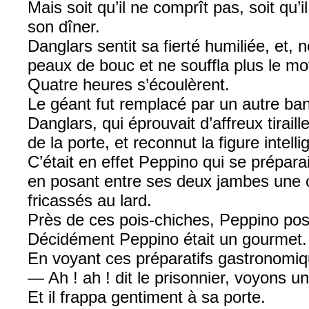
Mais soit qu’il ne comprît pas, soit qu’i
son dîner.
Danglars sentit sa fierté humiliée, et
peaux de bouc et ne souffla plus le mo
Quatre heures s’écoulèrent.
Le géant fut remplacé par un autre ban
Danglars, qui éprouvait d’affreux tirai
de la porte, et reconnut la figure intell
C’était en effet Peppino qui se prépara
en posant entre ses deux jambes une c
fricassés au lard.
Près de ces pois-chiches, Peppino posa e
Décidément Peppino était un gourmet.
En voyant ces préparatifs gastronomiqu
— Ah ! ah ! dit le prisonnier, voyons un 
Et il frappa gentiment à sa porte.