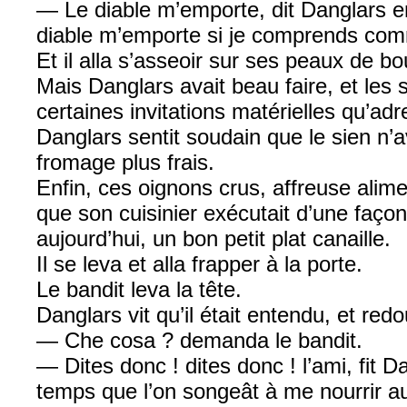
— Le diable m’emporte, dit Danglars en 
diable m’emporte si je comprends com
Et il alla s’asseoir sur ses peaux de bo
Mais Danglars avait beau faire, et les 
certaines invitations matérielles qu’a
Danglars sentit soudain que le sien n’a
fromage plus frais.
Enfin, ces oignons crus, affreuse alim
que son cuisinier exécutait d’une façon
aujourd’hui, un bon petit plat canaille.
Il se leva et alla frapper à la porte.
Le bandit leva la tête.
Danglars vit qu’il était entendu, et redo
— Che cosa ? demanda le bandit.
— Dites donc ! dites donc ! l’ami, fit 
temps que l’on songeât à me nourrir au