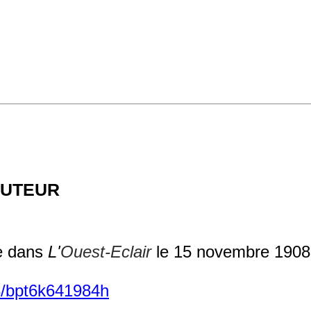
auteur
ue dans
L'
Ouest-Eclair
le 15 novembre 1908
148/bpt6k641984h