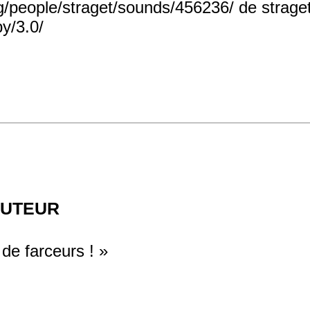
org/people/straget/sounds/456236/ de strag
y/3.0/
auteur
 de farceurs ! »