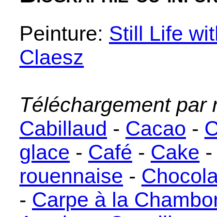
Peinture:
Still Life w
Claesz
Téléchargement par r
Cabillaud
-
Cacao
-
C
glace
-
Café
-
Cake
rouennaise
-
Chocola
-
Carpe à la Chambo