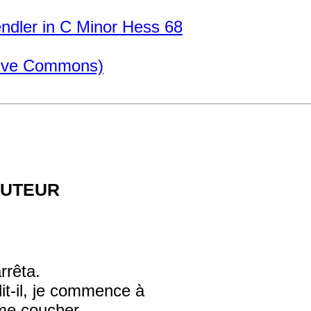
ndler in C Minor Hess 68
ative Commons)
auteur
rrêta.
it-il, je commence à
 me coucher.