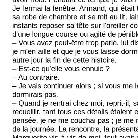
Je fermai la fenêtre. Armand, qui était 
sa robe de chambre et se mit au lit, l
instants reposer sa tête sur l'oreille
d'une longue course ou agité de pénibl
– Vous avez peut-être trop parlé, lui di
je m'en aille et que je vous laisse do
autre jour la fin de cette histoire.
– Est-ce qu'elle vous ennuie ?
– Au contraire.
– Je vais continuer alors ; si vous me l
dormirais pas.
– Quand je rentrai chez moi, reprit-il, 
recueillir, tant tous ces détails étaien
pensée, je ne me couchai pas ; je me mi
de la journée. La rencontre, la présen
Marguerite vis-à-vis de moi, tout avait 