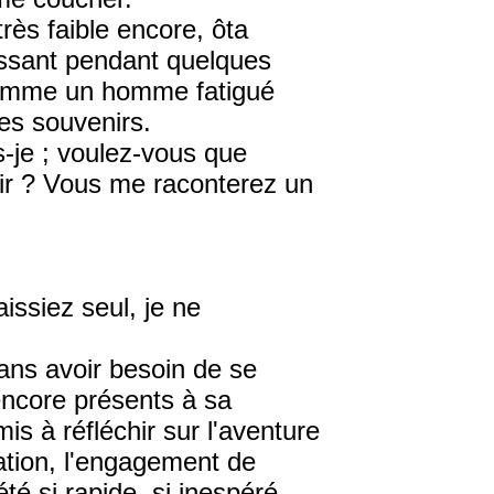
très faible encore, ôta
aissant pendant quelques
r comme un homme fatigué
es souvenirs.
s-je ; voulez-vous que
rmir ? Vous me raconterez un
aissiez seul, je ne
sans avoir besoin de se
t encore présents à sa
s à réfléchir sur l'aventure
tation, l'engagement de
été si rapide, si inespéré,