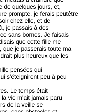
e de quelques jours, et,
re prompte, je ferais peutêtre
soir chez elle, et de
là, je passais à des
ce sans bornes. Je faisais
isais que cette fille me
, que je passerais toute ma
drait plus heureux que les
mille pensées qui
i s'éteignirent peu à peu
res. Le temps était
la vie m'ait jamais paru
rs de la veille se
res, sans obstacles et