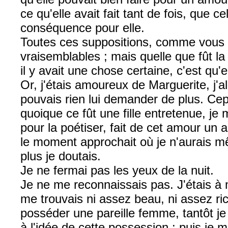
ce qu'elle avait fait tant de fois, que ce
conséquence pour elle.
Toutes ces suppositions, comme vous l
vraisemblables ; mais quelle que fût l
il y avait une chose certaine, c'est qu'e
Or, j'étais amoureux de Marguerite, j'all
pouvais rien lui demander de plus. Cep
quoique ce fût une fille entretenue, je 
pour la poétiser, fait de cet amour un
le moment approchait où je n'aurais m
plus je doutais.
Je ne fermai pas les yeux de la nuit.
Je ne me reconnaissais pas. J'étais à m
me trouvais ni assez beau, ni assez ri
posséder une pareille femme, tantôt je
à l'idée de cette possession : puis je 