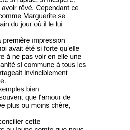
s avoir rêvé. Cependant ce
le comme Marguerite se
 du jour où il le lui
la première impression
 avait été si forte qu'elle
re à ne pas voir en elle une
 vanité si commune à tous les
rtageait invinciblement
le.
exemples bien
e souvent que l'amour de
rée plus ou moins chère,
oncilier cette
aits au jeune comte que nous