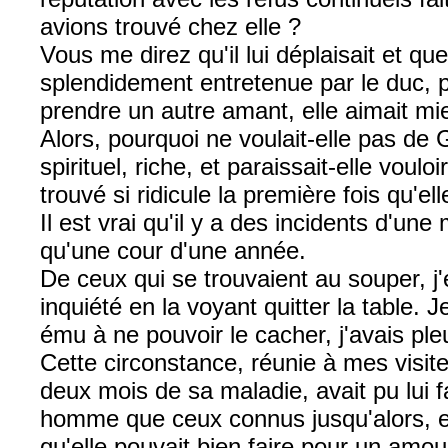
avions trouvé chez elle ?
Vous me direz qu'il lui déplaisait et qu
splendidement entretenue par le duc, p
prendre un autre amant, elle aimait mi
Alors, pourquoi ne voulait-elle pas de
spirituel, riche, et paraissait-elle voulo
trouvé si ridicule la première fois qu'el
Il est vrai qu'il y a des incidents d'une
qu'une cour d'une année.
De ceux qui se trouvaient au souper, j'é
inquiété en la voyant quitter la table. Je
ému à ne pouvoir le cacher, j'avais pleu
Cette circonstance, réunie à mes visit
deux mois de sa maladie, avait pu lui f
homme que ceux connus jusqu'alors, et p
qu'elle pouvait bien faire pour un amo