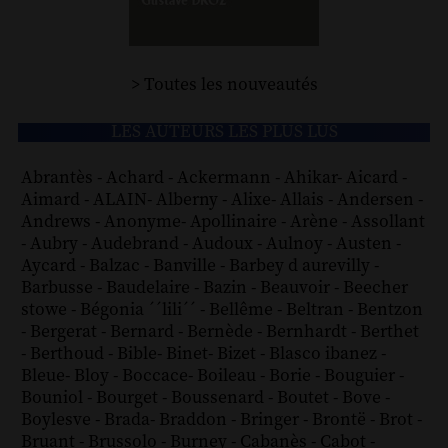
> Toutes les nouveautés
LES AUTEURS LES PLUS LUS
Abrantès
-
Achard
-
Ackermann
-
Ahikar
-
Aicard
-
Aimard
-
ALAIN
-
Alberny
-
Alixe
-
Allais
-
Andersen
-
Andrews
-
Anonyme
-
Apollinaire
-
Arène
-
Assollant
-
Aubry
-
Audebrand
-
Audoux
-
Aulnoy
-
Austen
-
Aycard
-
Balzac
-
Banville
-
Barbey d aurevilly
-
Barbusse
-
Baudelaire
-
Bazin
-
Beauvoir
-
Beecher
stowe
-
Bégonia ´´lili´´
-
Bellême
-
Beltran
-
Bentzon
-
Bergerat
-
Bernard
-
Bernède
-
Bernhardt
-
Berthet
-
Berthoud
-
Bible
-
Binet
-
Bizet
-
Blasco ibanez
-
Bleue
-
Bloy
-
Boccace
-
Boileau
-
Borie
-
Bouguier
-
Bouniol
-
Bourget
-
Boussenard
-
Boutet
-
Bove
-
Boylesve
-
Brada
-
Braddon
-
Bringer
-
Brontë
-
Brot
-
Bruant
-
Brussolo
-
Burney
-
Cabanès
-
Cabot
-