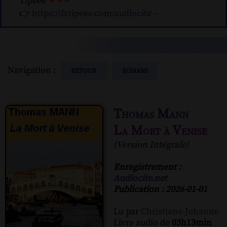
Tipeee
❤❤❤
👉
https://fr.tipeee.com/audiocite
-
Navigation :
RETOUR
ROMANS
Thomas Mann
La Mort à Venise
(Version Intégrale)
Enregistrement :
Audiocite.net
Publication : 2026-01-01
Lu par
Christiane-Jehanne
Livre audio de
03h13min