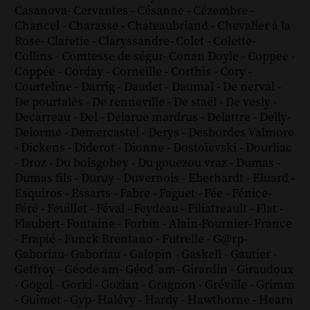
Casanova
-
Cervantes
-
Césanne
-
Cézembre
-
Chancel
-
Charasse
-
Chateaubriand
-
Chevalier à la
Rose
-
Claretie
-
Claryssandre
-
Colet
-
Colette
-
Collins
-
Comtesse de ségur
-
Conan Doyle
-
Coppee
-
Coppée
-
Corday
-
Corneille
-
Corthis
-
Cory
-
Courteline
-
Darrig
-
Daudet
-
Daumal
-
De nerval
-
De pourtalès
-
De renneville
-
De staël
-
De vesly
-
Decarreau
-
Del
-
Delarue mardrus
-
Delattre
-
Delly
-
Delorme
-
Demercastel
-
Derys
-
Desbordes Valmore
-
Dickens
-
Diderot
-
Dionne
-
Dostoïevski
-
Dourliac
-
Droz
-
Du boisgobey
-
Du gouezou vraz
-
Dumas
-
Dumas fils
-
Duruy
-
Duvernois
-
Eberhardt
-
Eluard
-
Esquiros
-
Essarts
-
Fabre
-
Faguet
-
Fée
-
Fénice
-
Féré
-
Feuillet
-
Féval
-
Feydeau
-
Filiatreault
-
Flat
-
Flaubert
-
Fontaine
-
Forbin
-
Alain-Fournier
-
France
-
Frapié
-
Funck Brentano
-
Futrelle
-
G@rp
-
Gaboriau
-
Gaboriau
-
Galopin
-
Gaskell
-
Gautier
-
Geffroy
-
Géode am
-
Géod´am
-
Girardin
-
Giraudoux
-
Gogol
-
Gorki
-
Gozlan
-
Gragnon
-
Gréville
-
Grimm
-
Guimet
-
Gyp
-
Halévy
-
Hardy
-
Hawthorne
-
Hearn