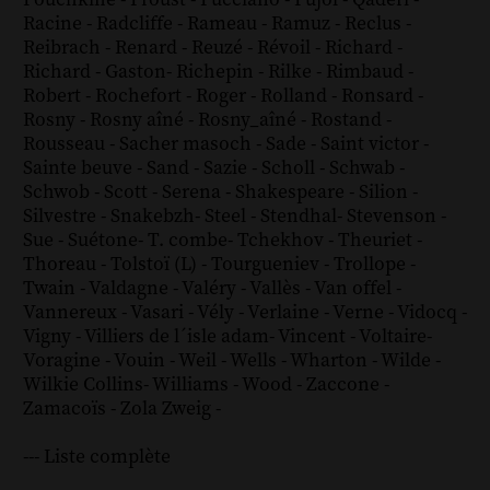
Racine
-
Radcliffe
-
Rameau
-
Ramuz
-
Reclus
-
Reibrach
-
Renard
-
Reuzé
-
Révoil
-
Richard
-
Richard - Gaston
-
Richepin
-
Rilke
-
Rimbaud
-
Robert
-
Rochefort
-
Roger
-
Rolland
-
Ronsard
-
Rosny
-
Rosny aîné
-
Rosny_aîné
-
Rostand
-
Rousseau
-
Sacher masoch
-
Sade
-
Saint victor
-
Sainte beuve
-
Sand
-
Sazie
-
Scholl
-
Schwab
-
Schwob
-
Scott
-
Serena
-
Shakespeare
-
Silion
-
Silvestre
-
Snakebzh
-
Steel
-
Stendhal
-
Stevenson
-
Sue
-
Suétone
-
T. combe
-
Tchekhov
-
Theuriet
-
Thoreau
-
Tolstoï (L)
-
Tourgueniev
-
Trollope
-
Twain
-
Valdagne
-
Valéry
-
Vallès
-
Van offel
-
Vannereux
-
Vasari
-
Vély
-
Verlaine
-
Verne
-
Vidocq
-
Vigny
-
Villiers de l´isle adam
-
Vincent
-
Voltaire
-
Voragine
-
Vouin
-
Weil
-
Wells
-
Wharton
-
Wilde
-
Wilkie Collins
-
Williams
-
Wood
-
Zaccone
-
Zamacoïs
-
Zola
Zweig
-
--- Liste complète