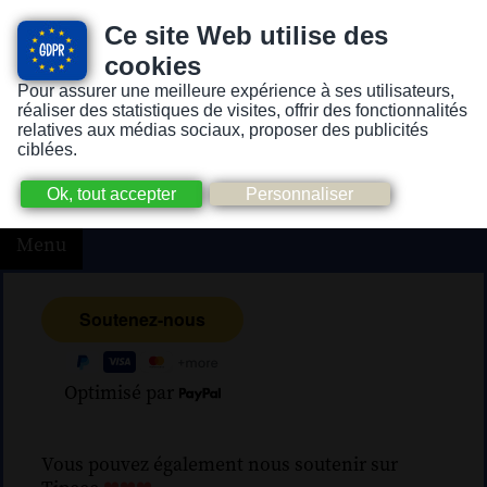
Ce site Web utilise des
cookies
Pour assurer une meilleure expérience à ses utilisateurs,
Version pour personnes mal-voyantes ou non-voyantes
réaliser des statistiques de visites, offrir des fonctionnalités
relatives aux médias sociaux, proposer des publicités
ciblées.
Menu
Optimisé par
Vous pouvez également nous soutenir sur