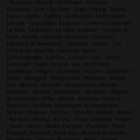
-
Hermant
-
Hirsch
-
Hoffmann
-
Homère
-
Houssaye
-
Huc
-
Huchon
-
Hugo
-
Irving
-
Jaloux
-
James
-
Janin
-
Kipling
-
La bruyère
-
La Fontaine
-
Lacroix
-
Lamartine
-
Larguier
-
Lavisse et rambaud
-
Le Braz
-
Le Rouge
-
Le roux
-
Leblanc
-
Leconte de
Lisle
-
Lecoq
-
Legrand
-
Lemaître
-
Leopardi
-
Leprince de Beaumont
-
Lermina
-
Leroux
-
Les
1001 nuits
-
Lesclide
-
Lesueur
-
Level
-
Lichtenberger
-
London
-
Lorrain
-
Loti
-
Louÿs
-
Lovecraft
-
Luzel
-
Lycaon
-
Lys
-
Machiavel
-
Madeleine
-
Magog
-
Maizeroy
-
Malcor
-
Mallarmé
-
Malot
-
Mangeot
-
Margueritte
-
Marmier
-
Martin
(qc)
-
Mason
-
Maturin
-
Maupassant
-
Meade
-
Mérimée
-
Mervez
-
Meyronein
-
Michelet
-
Miguel
de Cervantes
-
Mille
-
Milosz
-
Mirbeau
-
Mistral
-
Moinaux
-
Molière
-
Montaigne
-
Montesquieu
-
Moran
-
Moreau
-
Mortier
-
Moselli
-
Musset
-
Naïmi
-
Navarre
-
Nerval
-
Nicolaï
-
Nion
-
Noailles
-
Nodier
-
Orain
-
Orczy
-
Ouida
-
Ourgant
-
Pacherie
-
Pavie
-
Pergaud
-
Perrault
-
Pitre
-
Poe
-
Ponson du terrail
-
Pouchkine
-
Proust
-
Pucciano
-
Pujol
-
Qaderi
-