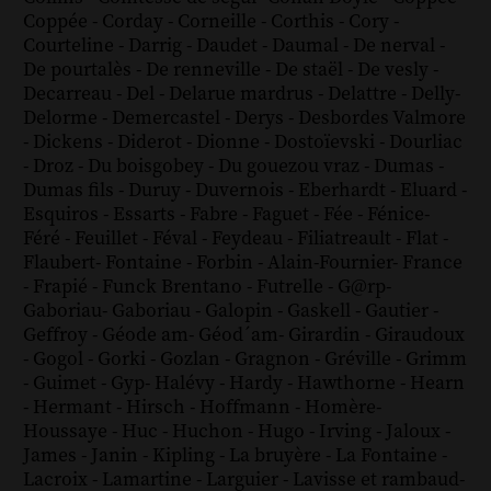
Coppée
-
Corday
-
Corneille
-
Corthis
-
Cory
-
Courteline
-
Darrig
-
Daudet
-
Daumal
-
De nerval
-
De pourtalès
-
De renneville
-
De staël
-
De vesly
-
Decarreau
-
Del
-
Delarue mardrus
-
Delattre
-
Delly
-
Delorme
-
Demercastel
-
Derys
-
Desbordes Valmore
-
Dickens
-
Diderot
-
Dionne
-
Dostoïevski
-
Dourliac
-
Droz
-
Du boisgobey
-
Du gouezou vraz
-
Dumas
-
Dumas fils
-
Duruy
-
Duvernois
-
Eberhardt
-
Eluard
-
Esquiros
-
Essarts
-
Fabre
-
Faguet
-
Fée
-
Fénice
-
Féré
-
Feuillet
-
Féval
-
Feydeau
-
Filiatreault
-
Flat
-
Flaubert
-
Fontaine
-
Forbin
-
Alain-Fournier
-
France
-
Frapié
-
Funck Brentano
-
Futrelle
-
G@rp
-
Gaboriau
-
Gaboriau
-
Galopin
-
Gaskell
-
Gautier
-
Geffroy
-
Géode am
-
Géod´am
-
Girardin
-
Giraudoux
-
Gogol
-
Gorki
-
Gozlan
-
Gragnon
-
Gréville
-
Grimm
-
Guimet
-
Gyp
-
Halévy
-
Hardy
-
Hawthorne
-
Hearn
-
Hermant
-
Hirsch
-
Hoffmann
-
Homère
-
Houssaye
-
Huc
-
Huchon
-
Hugo
-
Irving
-
Jaloux
-
James
-
Janin
-
Kipling
-
La bruyère
-
La Fontaine
-
Lacroix
-
Lamartine
-
Larguier
-
Lavisse et rambaud
-