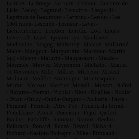
Le Braz
-
Le Rouge
-
Le roux
-
Leblanc
-
Leconte de
Lisle
-
Lecoq
-
Legrand
-
Lemaître
-
Leopardi
-
Leprince de Beaumont
-
Lermina
-
Leroux
-
Les
1001 nuits
-
Lesclide
-
Lesueur
-
Level
-
Lichtenberger
-
London
-
Lorrain
-
Loti
-
Louÿs
-
Lovecraft
-
Luzel
-
Lycaon
-
Lys
-
Machiavel
-
Madeleine
-
Magog
-
Maizeroy
-
Malcor
-
Mallarmé
-
Malot
-
Mangeot
-
Margueritte
-
Marmier
-
Martin
(qc)
-
Mason
-
Maturin
-
Maupassant
-
Meade
-
Mérimée
-
Mervez
-
Meyronein
-
Michelet
-
Miguel
de Cervantes
-
Mille
-
Milosz
-
Mirbeau
-
Mistral
-
Moinaux
-
Molière
-
Montaigne
-
Montesquieu
-
Moran
-
Moreau
-
Mortier
-
Moselli
-
Musset
-
Naïmi
-
Navarre
-
Nerval
-
Nicolaï
-
Nion
-
Noailles
-
Nodier
-
Orain
-
Orczy
-
Ouida
-
Ourgant
-
Pacherie
-
Pavie
-
Pergaud
-
Perrault
-
Pitre
-
Poe
-
Ponson du terrail
-
Pouchkine
-
Proust
-
Pucciano
-
Pujol
-
Qaderi
-
Racine
-
Radcliffe
-
Rameau
-
Ramuz
-
Reclus
-
Reibrach
-
Renard
-
Reuzé
-
Révoil
-
Richard
-
Richard - Gaston
-
Richepin
-
Rilke
-
Rimbaud
-