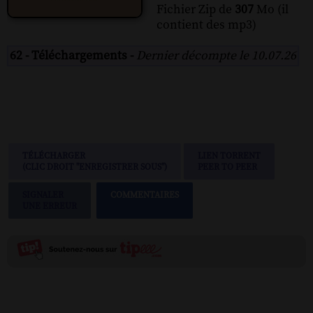
Fichier Zip de
307
Mo (il
contient des mp3)
62 - Téléchargements -
Dernier décompte le 10.07.26
TÉLÉCHARGER
LIEN TORRENT
(CLIC DROIT "ENREGISTRER SOUS")
PEER TO PEER
SIGNALER
COMMENTAIRES
UNE ERREUR