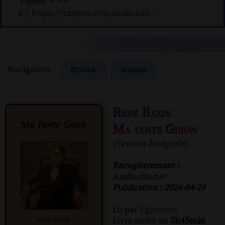
Tipeee
❤❤❤
👉
https://fr.tipeee.com/audiocite
-
Navigation :
RETOUR
ROMANS
René Bazin
Ma tante Giron
(Version Intégrale)
Enregistrement :
Audiocite.net
Publication : 2026-04-29
Lu par
Eglantine
Livre audio de
5h45min