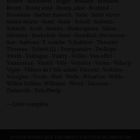
Robert
-
Rochefort
-
Roger
-
Rolland
-
Ronsard
-
Rosny
-
Rosny aîné
-
Rosny_aîné
-
Rostand
-
Rousseau
-
Sacher masoch
-
Sade
-
Saint victor
-
Sainte beuve
-
Sand
-
Sazie
-
Scholl
-
Schwab
-
Schwob
-
Scott
-
Serena
-
Shakespeare
-
Silion
-
Silvestre
-
Snakebzh
-
Steel
-
Stendhal
-
Stevenson
-
Sue
-
Suétone
-
T. combe
-
Tchekhov
-
Theuriet
-
Thoreau
-
Tolstoï (L)
-
Tourgueniev
-
Trollope
-
Twain
-
Valdagne
-
Valéry
-
Vallès
-
Van offel
-
Vannereux
-
Vasari
-
Vély
-
Verlaine
-
Verne
-
Vidocq
-
Vigny
-
Villiers de l´isle adam
-
Vincent
-
Voltaire
-
Voragine
-
Vouin
-
Weil
-
Wells
-
Wharton
-
Wilde
-
Wilkie Collins
-
Williams
-
Wood
-
Zaccone
-
Zamacoïs
-
Zola
Zweig
-
--- Liste complète
SI VOUS PENSEZ QUE VOS DROITS D'AUTEUR OU DROITS DE