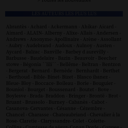
> Toutes les nouveautés
LES AUTEURS LES PLUS LUS
Abrantès
-
Achard
-
Ackermann
-
Ahikar
-
Aicard
-
Aimard
-
ALAIN
-
Alberny
-
Alixe
-
Allais
-
Andersen
-
Andrews
-
Anonyme
-
Apollinaire
-
Arène
-
Assollant
-
Aubry
-
Audebrand
-
Audoux
-
Aulnoy
-
Austen
-
Aycard
-
Balzac
-
Banville
-
Barbey d aurevilly
-
Barbusse
-
Baudelaire
-
Bazin
-
Beauvoir
-
Beecher
stowe
-
Bégonia ´´lili´´
-
Bellême
-
Beltran
-
Bentzon
-
Bergerat
-
Bernard
-
Bernède
-
Bernhardt
-
Berthet
-
Berthoud
-
Bible
-
Binet
-
Bizet
-
Blasco ibanez
-
Bleue
-
Bloy
-
Boccace
-
Boileau
-
Borie
-
Bouguier
-
Bouniol
-
Bourget
-
Boussenard
-
Boutet
-
Bove
-
Boylesve
-
Brada
-
Braddon
-
Bringer
-
Brontë
-
Brot
-
Bruant
-
Brussolo
-
Burney
-
Cabanès
-
Cabot
-
Casanova
-
Cervantes
-
Césanne
-
Cézembre
-
Chancel
-
Charasse
-
Chateaubriand
-
Chevalier à la
Rose
-
Claretie
-
Claryssandre
-
Colet
-
Colette
-
Collins
-
Comtesse de ségur
-
Conan Doyle
-
Coppee
-