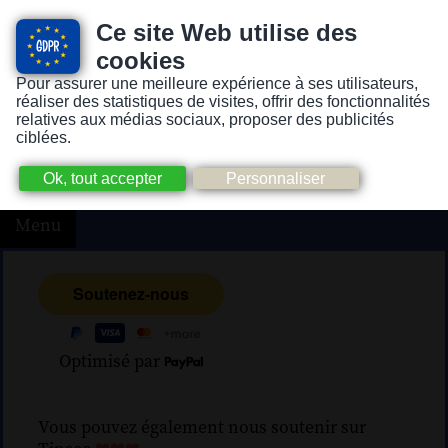
Ce site Web utilise des
cookies
Pour assurer une meilleure expérience à ses utilisateurs,
Version pour personnes mal-voyantes ou non-voyantes
réaliser des statistiques de visites, offrir des fonctionnalités
relatives aux médias sociaux, proposer des publicités
ciblées.
Menu
Optimisé par
Vous pouvez également nous soutenir sur