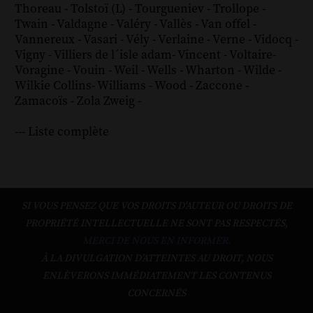
Thoreau
-
Tolstoï (L)
-
Tourgueniev
-
Trollope
-
Twain
-
Valdagne
-
Valéry
-
Vallès
-
Van offel
-
Vannereux
-
Vasari
-
Vély
-
Verlaine
-
Verne
-
Vidocq
-
Vigny
-
Villiers de l´isle adam
-
Vincent
-
Voltaire
-
Voragine
-
Vouin
-
Weil
-
Wells
-
Wharton
-
Wilde
-
Wilkie Collins
-
Williams
-
Wood
-
Zaccone
-
Zamacoïs
-
Zola
Zweig
-
--- Liste complète
SI VOUS PENSEZ QUE VOS DROITS D'AUTEUR OU DROITS DE
PROPRIÉTÉ INTELLECTUELLE NE SONT PAS RESPECTÉS,
MERCI DE NOUS EN INFORMER.
À LA DIVULGATION D’ATTEINTES AU DROIT, NOUS
ENLÈVERONS IMMÉDIATEMENT LES CONTENUS
CONCERNÉS