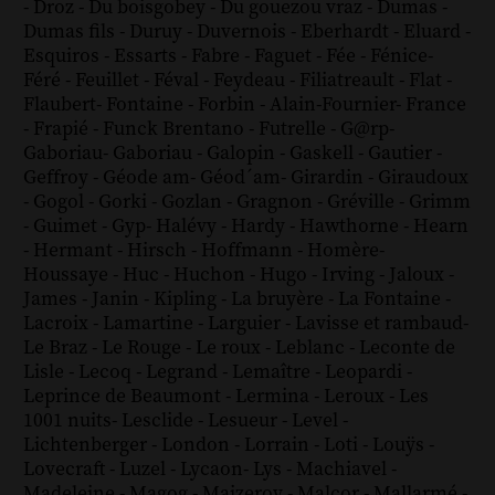
-
Droz
-
Du boisgobey
-
Du gouezou vraz
-
Dumas
-
Dumas fils
-
Duruy
-
Duvernois
-
Eberhardt
-
Eluard
-
Esquiros
-
Essarts
-
Fabre
-
Faguet
-
Fée
-
Fénice
-
Féré
-
Feuillet
-
Féval
-
Feydeau
-
Filiatreault
-
Flat
-
Flaubert
-
Fontaine
-
Forbin
-
Alain-Fournier
-
France
-
Frapié
-
Funck Brentano
-
Futrelle
-
G@rp
-
Gaboriau
-
Gaboriau
-
Galopin
-
Gaskell
-
Gautier
-
Geffroy
-
Géode am
-
Géod´am
-
Girardin
-
Giraudoux
-
Gogol
-
Gorki
-
Gozlan
-
Gragnon
-
Gréville
-
Grimm
-
Guimet
-
Gyp
-
Halévy
-
Hardy
-
Hawthorne
-
Hearn
-
Hermant
-
Hirsch
-
Hoffmann
-
Homère
-
Houssaye
-
Huc
-
Huchon
-
Hugo
-
Irving
-
Jaloux
-
James
-
Janin
-
Kipling
-
La bruyère
-
La Fontaine
-
Lacroix
-
Lamartine
-
Larguier
-
Lavisse et rambaud
-
Le Braz
-
Le Rouge
-
Le roux
-
Leblanc
-
Leconte de
Lisle
-
Lecoq
-
Legrand
-
Lemaître
-
Leopardi
-
Leprince de Beaumont
-
Lermina
-
Leroux
-
Les
1001 nuits
-
Lesclide
-
Lesueur
-
Level
-
Lichtenberger
-
London
-
Lorrain
-
Loti
-
Louÿs
-
Lovecraft
-
Luzel
-
Lycaon
-
Lys
-
Machiavel
-
Madeleine
-
Magog
-
Maizeroy
-
Malcor
-
Mallarmé
-