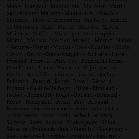
Malot
-
Mangeot
-
Margueritte
-
Marmier
-
Martin
(qc)
-
Mason
-
Maturin
-
Maupassant
-
Meade
-
Mérimée
-
Mervez
-
Meyronein
-
Michelet
-
Miguel
de Cervantes
-
Mille
-
Milosz
-
Mirbeau
-
Mistral
-
Moinaux
-
Molière
-
Montaigne
-
Montesquieu
-
Moran
-
Moreau
-
Mortier
-
Moselli
-
Musset
-
Naïmi
-
Navarre
-
Nerval
-
Nicolaï
-
Nion
-
Noailles
-
Nodier
-
Orain
-
Orczy
-
Ouida
-
Ourgant
-
Pacherie
-
Pavie
-
Pergaud
-
Perrault
-
Pitre
-
Poe
-
Ponson du terrail
-
Pouchkine
-
Proust
-
Pucciano
-
Pujol
-
Qaderi
-
Racine
-
Radcliffe
-
Rameau
-
Ramuz
-
Reclus
-
Reibrach
-
Renard
-
Reuzé
-
Révoil
-
Richard
-
Richard - Gaston
-
Richepin
-
Rilke
-
Rimbaud
-
Robert
-
Rochefort
-
Roger
-
Rolland
-
Ronsard
-
Rosny
-
Rosny aîné
-
Rosny_aîné
-
Rostand
-
Rousseau
-
Sacher masoch
-
Sade
-
Saint victor
-
Sainte beuve
-
Sand
-
Sazie
-
Scholl
-
Schwab
-
Schwob
-
Scott
-
Serena
-
Shakespeare
-
Silion
-
Silvestre
-
Snakebzh
-
Steel
-
Stendhal
-
Stevenson
-
Sue
-
Suétone
-
T. combe
-
Tchekhov
-
Theuriet
-