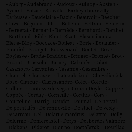
-
Aubry
-
Audebrand
-
Audoux
-
Aulnoy
-
Austen
-
Aycard
-
Balzac
-
Banville
-
Barbey d aurevilly
-
Barbusse
-
Baudelaire
-
Bazin
-
Beauvoir
-
Beecher
stowe
-
Bégonia ´´lili´´
-
Bellême
-
Beltran
-
Bentzon
-
Bergerat
-
Bernard
-
Bernède
-
Bernhardt
-
Berthet
-
Berthoud
-
Bible
-
Binet
-
Bizet
-
Blasco ibanez
-
Bleue
-
Bloy
-
Boccace
-
Boileau
-
Borie
-
Bouguier
-
Bouniol
-
Bourget
-
Boussenard
-
Boutet
-
Bove
-
Boylesve
-
Brada
-
Braddon
-
Bringer
-
Brontë
-
Brot
-
Bruant
-
Brussolo
-
Burney
-
Cabanès
-
Cabot
-
Casanova
-
Cervantes
-
Césanne
-
Cézembre
-
Chancel
-
Charasse
-
Chateaubriand
-
Chevalier à la
Rose
-
Claretie
-
Claryssandre
-
Colet
-
Colette
-
Collins
-
Comtesse de ségur
-
Conan Doyle
-
Coppee
-
Coppée
-
Corday
-
Corneille
-
Corthis
-
Cory
-
Courteline
-
Darrig
-
Daudet
-
Daumal
-
De nerval
-
De pourtalès
-
De renneville
-
De staël
-
De vesly
-
Decarreau
-
Del
-
Delarue mardrus
-
Delattre
-
Delly
-
Delorme
-
Demercastel
-
Derys
-
Desbordes Valmore
-
Dickens
-
Diderot
-
Dionne
-
Dostoïevski
-
Dourliac