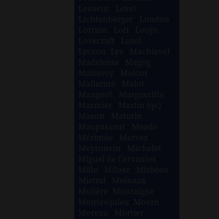
Lesueur
-
Level
-
Lichtenberger
-
London
-
Lorrain
-
Loti
-
Louÿs
-
Lovecraft
-
Luzel
-
Lycaon
-
Lys
-
Machiavel
-
Madeleine
-
Magog
-
Maizeroy
-
Malcor
-
Mallarmé
-
Malot
-
Mangeot
-
Margueritte
-
Marmier
-
Martin (qc)
-
Mason
-
Maturin
-
Maupassant
-
Meade
-
Mérimée
-
Mervez
-
Meyronein
-
Michelet
-
Miguel de Cervantes
-
Mille
-
Milosz
-
Mirbeau
-
Mistral
-
Moinaux
-
Molière
-
Montaigne
-
Montesquieu
-
Moran
-
Moreau
-
Mortier
-