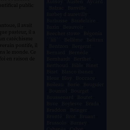
Aulnoy
-
Austen
-
Aycard
ontifical public
-
Balzac
-
Banville
-
Barbey d aurevilly
-
Barbusse
-
Baudelaire
-
ntoue, il avait
Bazin
-
Beauvoir
-
ue pasteur, il a
Beecher stowe
-
Bégonia
 un catéchisme
´´lili´´
-
Bellême
-
Beltran
erain pontife, il
-
Bentzon
-
Bergerat
-
ans le monde. Ce
Bernard
-
Bernède
-
oi en raison de
Bernhardt
-
Berthet
-
Berthoud
-
Bible
-
Binet
-
Bizet
-
Blasco ibanez
-
Bleue
-
Bloy
-
Boccace
-
Boileau
-
Borie
-
Bouguier
-
Bouniol
-
Bourget
-
Boussenard
-
Boutet
-
Bove
-
Boylesve
-
Brada
-
Braddon
-
Bringer
-
Brontë
-
Brot
-
Bruant
-
Brussolo
-
Burney
-
Cabanès
-
Cabot
-