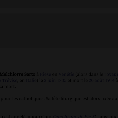
Melchiorre Sarto
à
Riese
en
Vénétie
(alors dans le
royau
 Trévise
, en
Italie
) le
2
juin
1835
et mort le
20
août
1914
sa mort.
pour les catholiques. Sa fête liturgique est alors fixée a
ui est appelé aujourd'hui
Catéchisme de Pie X
), ainsi que