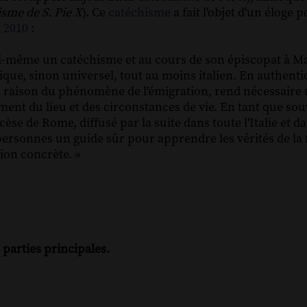
isme de S. Pie X
). Ce
catéchisme
a fait l'objet d'un éloge p
t
2010
:
 lui-même un catéchisme et au cours de son épiscopat à Ma
ique, sinon universel, tout au moins italien. En authentiq
n raison du phénomène de l'émigration, rend nécessaire
nt du lieu et des circonstances de vie. En tant que souv
èse de Rome, diffusé par la suite dans toute l'Italie et d
ersonnes un guide sûr pour apprendre les vérités de la f
tion concrète. »
 parties principales.