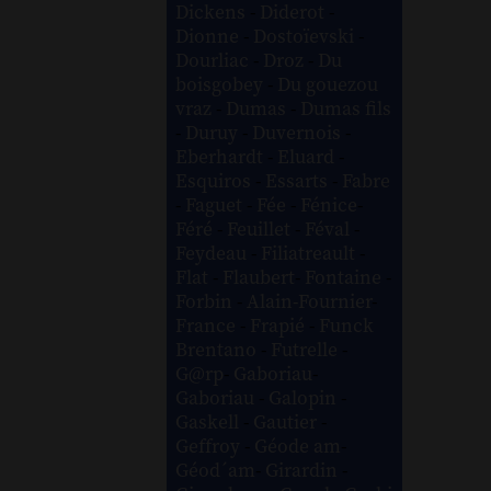
Dickens
-
Diderot
-
Dionne
-
Dostoïevski
-
Dourliac
-
Droz
-
Du
boisgobey
-
Du gouezou
vraz
-
Dumas
-
Dumas fils
-
Duruy
-
Duvernois
-
Eberhardt
-
Eluard
-
Esquiros
-
Essarts
-
Fabre
-
Faguet
-
Fée
-
Fénice
-
Féré
-
Feuillet
-
Féval
-
Feydeau
-
Filiatreault
-
Flat
-
Flaubert
-
Fontaine
-
Forbin
-
Alain-Fournier
-
France
-
Frapié
-
Funck
Brentano
-
Futrelle
-
G@rp
-
Gaboriau
-
Gaboriau
-
Galopin
-
Gaskell
-
Gautier
-
Geffroy
-
Géode am
-
Géod´am
-
Girardin
-