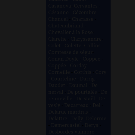
Casanova
-
Cervantes
-
Césanne
-
Cézembre
-
Chancel
-
Charasse
-
Chateaubriand
-
Chevalier à la Rose
-
Claretie
-
Claryssandre
-
Colet
-
Colette
-
Collins
-
Comtesse de ségur
-
Conan Doyle
-
Coppee
-
Coppée
-
Corday
-
Corneille
-
Corthis
-
Cory
-
Courteline
-
Darrig
-
Daudet
-
Daumal
-
De
nerval
-
De pourtalès
-
De
renneville
-
De staël
-
De
vesly
-
Decarreau
-
Del
-
Delarue mardrus
-
Delattre
-
Delly
-
Delorme
-
Demercastel
-
Derys
-
Desbordes Valmore
-