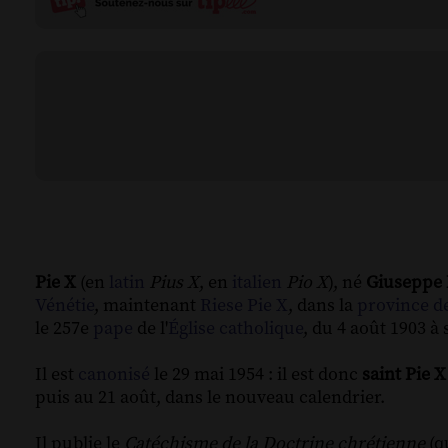
Pie X
(en
latin
Pius X
, en
italien
Pio X
), né
Giuseppe 
Vénétie
, maintenant
Riese Pie X
, dans la
province de
le 257e
pape
de l'
Église catholique
, du 4 août 1903 à 
Il est
canonisé
le 29 mai 1954 : il est donc
saint Pie X
puis au 21 août, dans le nouveau calendrier.
Il publie le
Catéchisme de la Doctrine chrétienne
(q