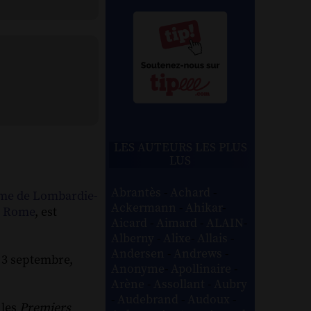
LES AUTEURS LES PLUS
LUS
Abrantès
-
Achard
-
me de Lombardie-
Ackermann
-
Ahikar
-
à
Rome
, est
Aicard
-
Aimard
-
ALAIN
-
Alberny
-
Alixe
-
Allais
-
Andersen
-
Andrews
-
u 3 septembre,
Anonyme
-
Apollinaire
-
Arène
-
Assollant
-
Aubry
-
Audebrand
-
Audoux
-
 les
Premiers