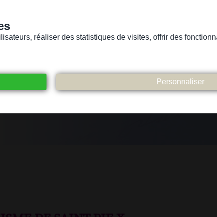
es
sateurs, réaliser des statistiques de visites, offrir des fonctio
Version pour personnes mal-voyantes ou non-voyantes
ices
Suivez-nous
Participez
Contact