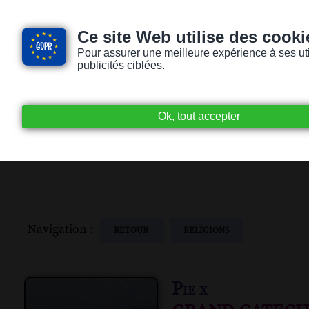
Ce site Web utilise des cooki
Pour assurer une meilleure expérience à ses utili
publicités ciblées.
Accueil
Livres audio
Lecteurs / Lectr
Navigation :
RETOUR
RELIGIONS
Pie x