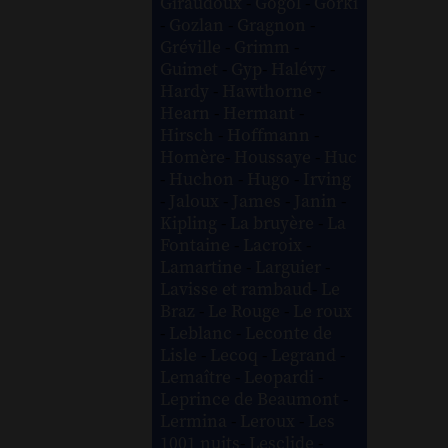
Giraudoux
-
Gogol
-
Gorki
-
Gozlan
-
Gragnon
-
Gréville
-
Grimm
-
Guimet
-
Gyp
-
Halévy
-
Hardy
-
Hawthorne
-
Hearn
-
Hermant
-
Hirsch
-
Hoffmann
-
Homère
-
Houssaye
-
Huc
-
Huchon
-
Hugo
-
Irving
-
Jaloux
-
James
-
Janin
-
Kipling
-
La bruyère
-
La
Fontaine
-
Lacroix
-
Lamartine
-
Larguier
-
Lavisse et rambaud
-
Le
Braz
-
Le Rouge
-
Le roux
-
Leblanc
-
Leconte de
Lisle
-
Lecoq
-
Legrand
-
Lemaître
-
Leopardi
-
Leprince de Beaumont
-
Lermina
-
Leroux
-
Les
1001 nuits
-
Lesclide
-