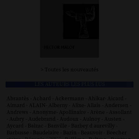
> Toutes les nouveautés
LES AUTEURS LES PLUS LUS
Abrantès
-
Achard
-
Ackermann
-
Ahikar
-
Aicard
-
Aimard
-
ALAIN
-
Alberny
-
Alixe
-
Allais
-
Andersen
-
Andrews
-
Anonyme
-
Apollinaire
-
Arène
-
Assollant
-
Aubry
-
Audebrand
-
Audoux
-
Aulnoy
-
Austen
-
Aycard
-
Balzac
-
Banville
-
Barbey d aurevilly
-
Barbusse
-
Baudelaire
-
Bazin
-
Beauvoir
-
Beecher