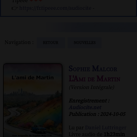
Tipeee
❤❤❤
👉
https://fr.tipeee.com/audiocite
-
Navigation :
RETOUR
NOUVELLES
Sophie Malcor
L'Ami de Martin
(Version Intégrale)
Enregistrement :
Audiocite.net
Publication : 2024-10-05
Lu par
Daniel Luttringer
Livre audio de
1h23min