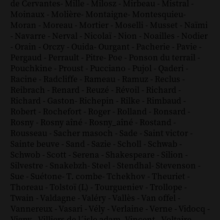
de Cervantes
-
Mille
-
Milosz
-
Mirbeau
-
Mistral
-
Moinaux
-
Molière
-
Montaigne
-
Montesquieu
-
Moran
-
Moreau
-
Mortier
-
Moselli
-
Musset
-
Naïmi
-
Navarre
-
Nerval
-
Nicolaï
-
Nion
-
Noailles
-
Nodier
-
Orain
-
Orczy
-
Ouida
-
Ourgant
-
Pacherie
-
Pavie
-
Pergaud
-
Perrault
-
Pitre
-
Poe
-
Ponson du terrail
-
Pouchkine
-
Proust
-
Pucciano
-
Pujol
-
Qaderi
-
Racine
-
Radcliffe
-
Rameau
-
Ramuz
-
Reclus
-
Reibrach
-
Renard
-
Reuzé
-
Révoil
-
Richard
-
Richard - Gaston
-
Richepin
-
Rilke
-
Rimbaud
-
Robert
-
Rochefort
-
Roger
-
Rolland
-
Ronsard
-
Rosny
-
Rosny aîné
-
Rosny_aîné
-
Rostand
-
Rousseau
-
Sacher masoch
-
Sade
-
Saint victor
-
Sainte beuve
-
Sand
-
Sazie
-
Scholl
-
Schwab
-
Schwob
-
Scott
-
Serena
-
Shakespeare
-
Silion
-
Silvestre
-
Snakebzh
-
Steel
-
Stendhal
-
Stevenson
-
Sue
-
Suétone
-
T. combe
-
Tchekhov
-
Theuriet
-
Thoreau
-
Tolstoï (L)
-
Tourgueniev
-
Trollope
-
Twain
-
Valdagne
-
Valéry
-
Vallès
-
Van offel
-
Vannereux
-
Vasari
-
Vély
-
Verlaine
-
Verne
-
Vidocq
-
Vigny
-
Villiers de l´isle adam
-
Vincent
-
Voltaire
-