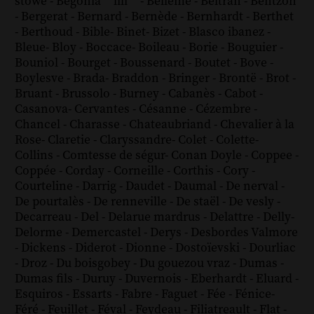
stowe
-
Bégonia ´´lili´´
-
Bellême
-
Beltran
-
Bentzon
-
Bergerat
-
Bernard
-
Bernède
-
Bernhardt
-
Berthet
-
Berthoud
-
Bible
-
Binet
-
Bizet
-
Blasco ibanez
-
Bleue
-
Bloy
-
Boccace
-
Boileau
-
Borie
-
Bouguier
-
Bouniol
-
Bourget
-
Boussenard
-
Boutet
-
Bove
-
Boylesve
-
Brada
-
Braddon
-
Bringer
-
Brontë
-
Brot
-
Bruant
-
Brussolo
-
Burney
-
Cabanès
-
Cabot
-
Casanova
-
Cervantes
-
Césanne
-
Cézembre
-
Chancel
-
Charasse
-
Chateaubriand
-
Chevalier à la
Rose
-
Claretie
-
Claryssandre
-
Colet
-
Colette
-
Collins
-
Comtesse de ségur
-
Conan Doyle
-
Coppee
-
Coppée
-
Corday
-
Corneille
-
Corthis
-
Cory
-
Courteline
-
Darrig
-
Daudet
-
Daumal
-
De nerval
-
De pourtalès
-
De renneville
-
De staël
-
De vesly
-
Decarreau
-
Del
-
Delarue mardrus
-
Delattre
-
Delly
-
Delorme
-
Demercastel
-
Derys
-
Desbordes Valmore
-
Dickens
-
Diderot
-
Dionne
-
Dostoïevski
-
Dourliac
-
Droz
-
Du boisgobey
-
Du gouezou vraz
-
Dumas
-
Dumas fils
-
Duruy
-
Duvernois
-
Eberhardt
-
Eluard
-
Esquiros
-
Essarts
-
Fabre
-
Faguet
-
Fée
-
Fénice
-
Féré
-
Feuillet
-
Féval
-
Feydeau
-
Filiatreault
-
Flat
-