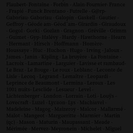
Flaubert
-
Fontaine
-
Forbin
-
Alain-Fournier
-
France
-
Frapié
-
Funck Brentano
-
Futrelle
-
G@rp
-
Gaboriau
-
Gaboriau
-
Galopin
-
Gaskell
-
Gautier
-
Geffroy
-
Géode am
-
Géod´am
-
Girardin
-
Giraudoux
-
Gogol
-
Gorki
-
Gozlan
-
Gragnon
-
Gréville
-
Grimm
-
Guimet
-
Gyp
-
Halévy
-
Hardy
-
Hawthorne
-
Hearn
-
Hermant
-
Hirsch
-
Hoffmann
-
Homère
-
Houssaye
-
Huc
-
Huchon
-
Hugo
-
Irving
-
Jaloux
-
James
-
Janin
-
Kipling
-
La bruyère
-
La Fontaine
-
Lacroix
-
Lamartine
-
Larguier
-
Lavisse et rambaud
-
Le Braz
-
Le Rouge
-
Le roux
-
Leblanc
-
Leconte de
Lisle
-
Lecoq
-
Legrand
-
Lemaître
-
Leopardi
-
Leprince de Beaumont
-
Lermina
-
Leroux
-
Les
1001 nuits
-
Lesclide
-
Lesueur
-
Level
-
Lichtenberger
-
London
-
Lorrain
-
Loti
-
Louÿs
-
Lovecraft
-
Luzel
-
Lycaon
-
Lys
-
Machiavel
-
Madeleine
-
Magog
-
Maizeroy
-
Malcor
-
Mallarmé
-
Malot
-
Mangeot
-
Margueritte
-
Marmier
-
Martin
(qc)
-
Mason
-
Maturin
-
Maupassant
-
Meade
-
Mérimée
-
Mervez
-
Meyronein
-
Michelet
-
Miguel