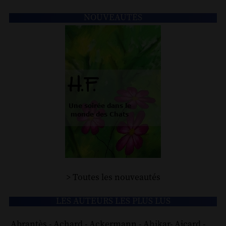
NOUVEAUTÉS
> Toutes les nouveautés
LES AUTEURS LES PLUS LUS
Abrantès
-
Achard
-
Ackermann
-
Ahikar
-
Aicard
-