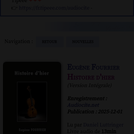
Tipeee
❤❤❤
👉
https://fr.tipeee.com/audiocite
-
Navigation :
RETOUR
NOUVELLES
Eugène Fourrier
Histoire d'hier
(Version Intégrale)
Enregistrement :
Audiocite.net
Publication : 2025-12-01
Lu par
Daniel Luttringer
Livre audio de
13min