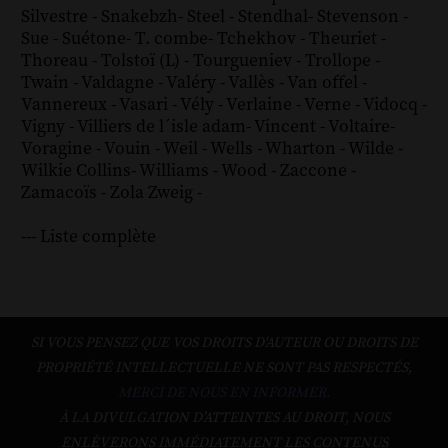
Silvestre
-
Snakebzh
-
Steel
-
Stendhal
-
Stevenson
-
Sue
-
Suétone
-
T. combe
-
Tchekhov
-
Theuriet
-
Thoreau
-
Tolstoï (L)
-
Tourgueniev
-
Trollope
-
Twain
-
Valdagne
-
Valéry
-
Vallès
-
Van offel
-
Vannereux
-
Vasari
-
Vély
-
Verlaine
-
Verne
-
Vidocq
-
Vigny
-
Villiers de l´isle adam
-
Vincent
-
Voltaire
-
Voragine
-
Vouin
-
Weil
-
Wells
-
Wharton
-
Wilde
-
Wilkie Collins
-
Williams
-
Wood
-
Zaccone
-
Zamacoïs
-
Zola
Zweig
-
--- Liste complète
SI VOUS PENSEZ QUE VOS DROITS D'AUTEUR OU DROITS DE
PROPRIÉTÉ INTELLECTUELLE NE SONT PAS RESPECTÉS,
MERCI DE NOUS EN INFORMER.
À LA DIVULGATION D’ATTEINTES AU DROIT, NOUS
ENLÈVERONS IMMÉDIATEMENT LES CONTENUS