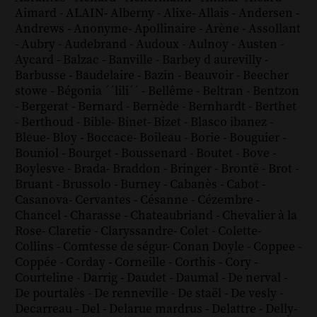
Aimard
-
ALAIN
-
Alberny
-
Alixe
-
Allais
-
Andersen
-
Andrews
-
Anonyme
-
Apollinaire
-
Arène
-
Assollant
-
Aubry
-
Audebrand
-
Audoux
-
Aulnoy
-
Austen
-
Aycard
-
Balzac
-
Banville
-
Barbey d aurevilly
-
Barbusse
-
Baudelaire
-
Bazin
-
Beauvoir
-
Beecher
stowe
-
Bégonia ´´lili´´
-
Bellême
-
Beltran
-
Bentzon
-
Bergerat
-
Bernard
-
Bernède
-
Bernhardt
-
Berthet
-
Berthoud
-
Bible
-
Binet
-
Bizet
-
Blasco ibanez
-
Bleue
-
Bloy
-
Boccace
-
Boileau
-
Borie
-
Bouguier
-
Bouniol
-
Bourget
-
Boussenard
-
Boutet
-
Bove
-
Boylesve
-
Brada
-
Braddon
-
Bringer
-
Brontë
-
Brot
-
Bruant
-
Brussolo
-
Burney
-
Cabanès
-
Cabot
-
Casanova
-
Cervantes
-
Césanne
-
Cézembre
-
Chancel
-
Charasse
-
Chateaubriand
-
Chevalier à la
Rose
-
Claretie
-
Claryssandre
-
Colet
-
Colette
-
Collins
-
Comtesse de ségur
-
Conan Doyle
-
Coppee
-
Coppée
-
Corday
-
Corneille
-
Corthis
-
Cory
-
Courteline
-
Darrig
-
Daudet
-
Daumal
-
De nerval
-
De pourtalès
-
De renneville
-
De staël
-
De vesly
-
Decarreau
-
Del
-
Delarue mardrus
-
Delattre
-
Delly
-