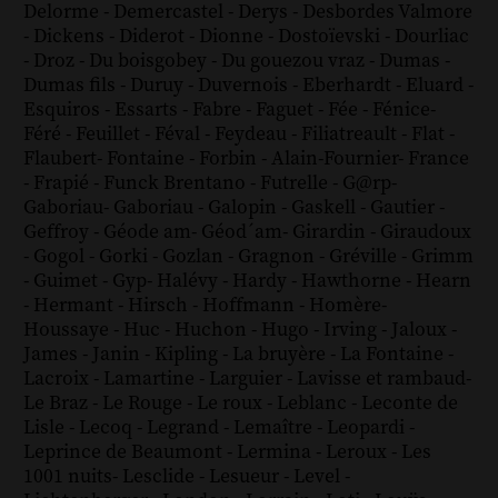
Delorme
-
Demercastel
-
Derys
-
Desbordes Valmore
-
Dickens
-
Diderot
-
Dionne
-
Dostoïevski
-
Dourliac
-
Droz
-
Du boisgobey
-
Du gouezou vraz
-
Dumas
-
Dumas fils
-
Duruy
-
Duvernois
-
Eberhardt
-
Eluard
-
Esquiros
-
Essarts
-
Fabre
-
Faguet
-
Fée
-
Fénice
-
Féré
-
Feuillet
-
Féval
-
Feydeau
-
Filiatreault
-
Flat
-
Flaubert
-
Fontaine
-
Forbin
-
Alain-Fournier
-
France
-
Frapié
-
Funck Brentano
-
Futrelle
-
G@rp
-
Gaboriau
-
Gaboriau
-
Galopin
-
Gaskell
-
Gautier
-
Geffroy
-
Géode am
-
Géod´am
-
Girardin
-
Giraudoux
-
Gogol
-
Gorki
-
Gozlan
-
Gragnon
-
Gréville
-
Grimm
-
Guimet
-
Gyp
-
Halévy
-
Hardy
-
Hawthorne
-
Hearn
-
Hermant
-
Hirsch
-
Hoffmann
-
Homère
-
Houssaye
-
Huc
-
Huchon
-
Hugo
-
Irving
-
Jaloux
-
James
-
Janin
-
Kipling
-
La bruyère
-
La Fontaine
-
Lacroix
-
Lamartine
-
Larguier
-
Lavisse et rambaud
-
Le Braz
-
Le Rouge
-
Le roux
-
Leblanc
-
Leconte de
Lisle
-
Lecoq
-
Legrand
-
Lemaître
-
Leopardi
-
Leprince de Beaumont
-
Lermina
-
Leroux
-
Les
1001 nuits
-
Lesclide
-
Lesueur
-
Level
-