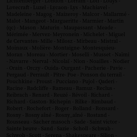
Lichtenberger
-
London
-
Lorrain
-
Loti
-
Louÿs
-
Lovecraft
-
Luzel
-
Lycaon
-
Lys
-
Machiavel
-
Madeleine
-
Magog
-
Maizeroy
-
Malcor
-
Mallarmé
-
Malot
-
Mangeot
-
Margueritte
-
Marmier
-
Martin
(qc)
-
Mason
-
Maturin
-
Maupassant
-
Meade
-
Mérimée
-
Mervez
-
Meyronein
-
Michelet
-
Miguel
de Cervantes
-
Mille
-
Milosz
-
Mirbeau
-
Mistral
-
Moinaux
-
Molière
-
Montaigne
-
Montesquieu
-
Moran
-
Moreau
-
Mortier
-
Moselli
-
Musset
-
Naïmi
-
Navarre
-
Nerval
-
Nicolaï
-
Nion
-
Noailles
-
Nodier
-
Orain
-
Orczy
-
Ouida
-
Ourgant
-
Pacherie
-
Pavie
-
Pergaud
-
Perrault
-
Pitre
-
Poe
-
Ponson du terrail
-
Pouchkine
-
Proust
-
Pucciano
-
Pujol
-
Qaderi
-
Racine
-
Radcliffe
-
Rameau
-
Ramuz
-
Reclus
-
Reibrach
-
Renard
-
Reuzé
-
Révoil
-
Richard
-
Richard - Gaston
-
Richepin
-
Rilke
-
Rimbaud
-
Robert
-
Rochefort
-
Roger
-
Rolland
-
Ronsard
-
Rosny
-
Rosny aîné
-
Rosny_aîné
-
Rostand
-
Rousseau
-
Sacher masoch
-
Sade
-
Saint victor
-
Sainte beuve
-
Sand
-
Sazie
-
Scholl
-
Schwab
-
Schwob
-
Scott
-
Serena
-
Shakespeare
-
Silion
-