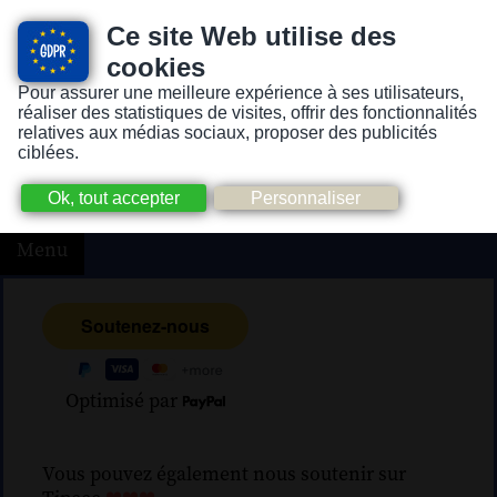
Ce site Web utilise des
cookies
Pour assurer une meilleure expérience à ses utilisateurs,
Version pour personnes mal-voyantes ou non-voyantes
réaliser des statistiques de visites, offrir des fonctionnalités
relatives aux médias sociaux, proposer des publicités
ciblées.
Menu
Optimisé par
Vous pouvez également nous soutenir sur