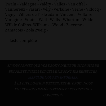
Twain
-
Valdagne
-
Valéry
-
Vallès
-
Van offel
-
Vannereux
-
Vasari
-
Vély
-
Verlaine
-
Verne
-
Vidocq
-
Vigny
-
Villiers de l´isle adam
-
Vincent
-
Voltaire
-
Voragine
-
Vouin
-
Weil
-
Wells
-
Wharton
-
Wilde
-
Wilkie Collins
-
Williams
-
Wood
-
Zaccone
-
Zamacoïs
-
Zola
Zweig
-
--- Liste complète
SI VOUS PENSEZ QUE VOS DROITS D'AUTEUR OU DROITS DE
PROPRIÉTÉ INTELLECTUELLE NE SONT PAS RESPECTÉS,
MERCI DE NOUS EN INFORMER.
À LA DIVULGATION D’ATTEINTES AU DROIT, NOUS
ENLÈVERONS IMMÉDIATEMENT LES CONTENUS
CONCERNÉS