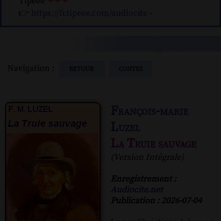
Tipeee
❤❤❤
👉
https://fr.tipeee.com/audiocite
-
Navigation :
RETOUR
CONTES
François-marie
Luzel
La Truie sauvage
(Version Intégrale)
Enregistrement :
Audiocite.net
Publication : 2026-07-04