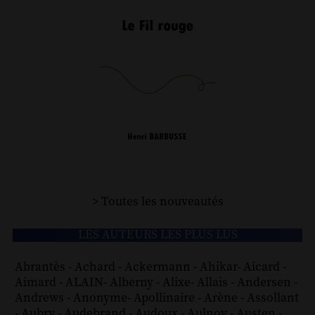
> Toutes les nouveautés
LES AUTEURS LES PLUS LUS
Abrantès
-
Achard
-
Ackermann
-
Ahikar
-
Aicard
-
Aimard
-
ALAIN
-
Alberny
-
Alixe
-
Allais
-
Andersen
-
Andrews
-
Anonyme
-
Apollinaire
-
Arène
-
Assollant
-
Aubry
-
Audebrand
-
Audoux
-
Aulnoy
-
Austen
-