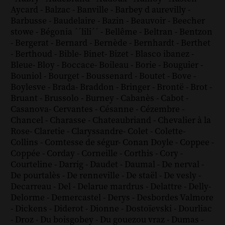
Aycard
-
Balzac
-
Banville
-
Barbey d aurevilly
-
Barbusse
-
Baudelaire
-
Bazin
-
Beauvoir
-
Beecher
stowe
-
Bégonia ´´lili´´
-
Bellême
-
Beltran
-
Bentzon
-
Bergerat
-
Bernard
-
Bernède
-
Bernhardt
-
Berthet
-
Berthoud
-
Bible
-
Binet
-
Bizet
-
Blasco ibanez
-
Bleue
-
Bloy
-
Boccace
-
Boileau
-
Borie
-
Bouguier
-
Bouniol
-
Bourget
-
Boussenard
-
Boutet
-
Bove
-
Boylesve
-
Brada
-
Braddon
-
Bringer
-
Brontë
-
Brot
-
Bruant
-
Brussolo
-
Burney
-
Cabanès
-
Cabot
-
Casanova
-
Cervantes
-
Césanne
-
Cézembre
-
Chancel
-
Charasse
-
Chateaubriand
-
Chevalier à la
Rose
-
Claretie
-
Claryssandre
-
Colet
-
Colette
-
Collins
-
Comtesse de ségur
-
Conan Doyle
-
Coppee
-
Coppée
-
Corday
-
Corneille
-
Corthis
-
Cory
-
Courteline
-
Darrig
-
Daudet
-
Daumal
-
De nerval
-
De pourtalès
-
De renneville
-
De staël
-
De vesly
-
Decarreau
-
Del
-
Delarue mardrus
-
Delattre
-
Delly
-
Delorme
-
Demercastel
-
Derys
-
Desbordes Valmore
-
Dickens
-
Diderot
-
Dionne
-
Dostoïevski
-
Dourliac
-
Droz
-
Du boisgobey
-
Du gouezou vraz
-
Dumas
-