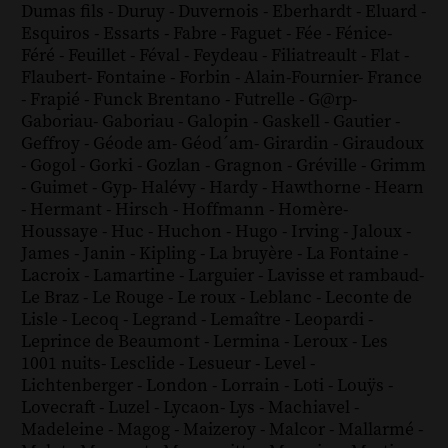
Dumas fils
-
Duruy
-
Duvernois
-
Eberhardt
-
Eluard
-
Esquiros
-
Essarts
-
Fabre
-
Faguet
-
Fée
-
Fénice
-
Féré
-
Feuillet
-
Féval
-
Feydeau
-
Filiatreault
-
Flat
-
Flaubert
-
Fontaine
-
Forbin
-
Alain-Fournier
-
France
-
Frapié
-
Funck Brentano
-
Futrelle
-
G@rp
-
Gaboriau
-
Gaboriau
-
Galopin
-
Gaskell
-
Gautier
-
Geffroy
-
Géode am
-
Géod´am
-
Girardin
-
Giraudoux
-
Gogol
-
Gorki
-
Gozlan
-
Gragnon
-
Gréville
-
Grimm
-
Guimet
-
Gyp
-
Halévy
-
Hardy
-
Hawthorne
-
Hearn
-
Hermant
-
Hirsch
-
Hoffmann
-
Homère
-
Houssaye
-
Huc
-
Huchon
-
Hugo
-
Irving
-
Jaloux
-
James
-
Janin
-
Kipling
-
La bruyère
-
La Fontaine
-
Lacroix
-
Lamartine
-
Larguier
-
Lavisse et rambaud
-
Le Braz
-
Le Rouge
-
Le roux
-
Leblanc
-
Leconte de
Lisle
-
Lecoq
-
Legrand
-
Lemaître
-
Leopardi
-
Leprince de Beaumont
-
Lermina
-
Leroux
-
Les
1001 nuits
-
Lesclide
-
Lesueur
-
Level
-
Lichtenberger
-
London
-
Lorrain
-
Loti
-
Louÿs
-
Lovecraft
-
Luzel
-
Lycaon
-
Lys
-
Machiavel
-
Madeleine
-
Magog
-
Maizeroy
-
Malcor
-
Mallarmé
-