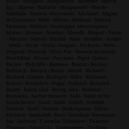
Malot
-
Mangeot
-
Margueritte
-
Marmier
-
Martin
(qc)
-
Mason
-
Maturin
-
Maupassant
-
Meade
-
Mérimée
-
Mervez
-
Meyronein
-
Michelet
-
Miguel
de Cervantes
-
Mille
-
Milosz
-
Mirbeau
-
Mistral
-
Moinaux
-
Molière
-
Montaigne
-
Montesquieu
-
Moran
-
Moreau
-
Mortier
-
Moselli
-
Musset
-
Naïmi
-
Navarre
-
Nerval
-
Nicolaï
-
Nion
-
Noailles
-
Nodier
-
Orain
-
Orczy
-
Ouida
-
Ourgant
-
Pacherie
-
Pavie
-
Pergaud
-
Perrault
-
Pitre
-
Poe
-
Ponson du terrail
-
Pouchkine
-
Proust
-
Pucciano
-
Pujol
-
Qaderi
-
Racine
-
Radcliffe
-
Rameau
-
Ramuz
-
Reclus
-
Reibrach
-
Renard
-
Reuzé
-
Révoil
-
Richard
-
Richard - Gaston
-
Richepin
-
Rilke
-
Rimbaud
-
Robert
-
Rochefort
-
Roger
-
Rolland
-
Ronsard
-
Rosny
-
Rosny aîné
-
Rosny_aîné
-
Rostand
-
Rousseau
-
Sacher masoch
-
Sade
-
Saint victor
-
Sainte beuve
-
Sand
-
Sazie
-
Scholl
-
Schwab
-
Schwob
-
Scott
-
Serena
-
Shakespeare
-
Silion
-
Silvestre
-
Snakebzh
-
Steel
-
Stendhal
-
Stevenson
-
Sue
-
Suétone
-
T. combe
-
Tchekhov
-
Theuriet
-
Thoreau
-
Tolstoï (L)
-
Tourgueniev
-
Trollope
-