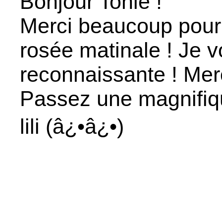
Bonjour Tonie !
Merci beaucoup pour
rosée matinale ! Je v
reconnaissante ! Mer
Passez une magnifiqu
lili (â¿•â¿•)