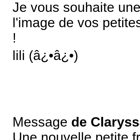
Je vous souhaite une 
l'image de vos peti
!
lili (â¿•â¿•)
Message
de Clarys
Une nouvelle petite f