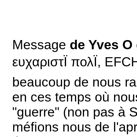
Message
de Yves O 
ευχαριστÏ πολÏ, E
beaucoup de nous rap
en ces temps où nous
"guerre" (non pas à 
méfions nous de l'apr