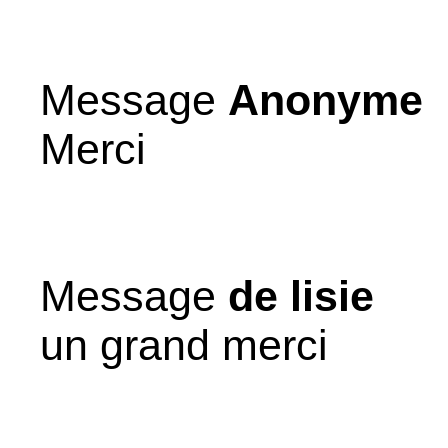
Message
Anonyme
Merci
Message
de lisie
un grand merci