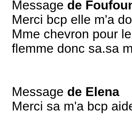
Message
de Foufou
Merci bcp elle m'a do
Mme chevron pour le l
flemme donc sa.sa 
Message
de Elena
Merci sa m'a bcp aid