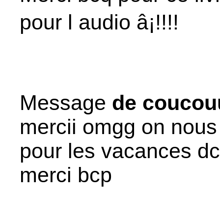
pour l audio â¡!!!!
Message
de coucou
mercii omgg on nous a
pour les vacances dcp
merci bcp