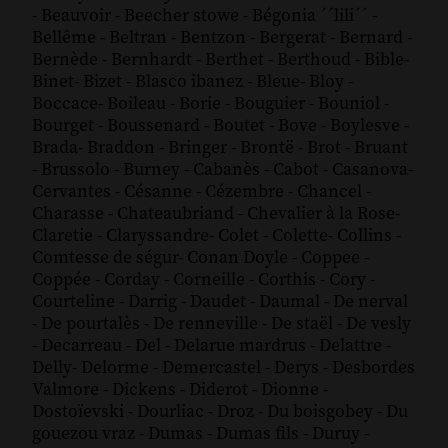
-
Beauvoir
-
Beecher stowe
-
Bégonia ´´lili´´
-
Bellême
-
Beltran
-
Bentzon
-
Bergerat
-
Bernard
-
Bernède
-
Bernhardt
-
Berthet
-
Berthoud
-
Bible
-
Binet
-
Bizet
-
Blasco ibanez
-
Bleue
-
Bloy
-
Boccace
-
Boileau
-
Borie
-
Bouguier
-
Bouniol
-
Bourget
-
Boussenard
-
Boutet
-
Bove
-
Boylesve
-
Brada
-
Braddon
-
Bringer
-
Brontë
-
Brot
-
Bruant
-
Brussolo
-
Burney
-
Cabanès
-
Cabot
-
Casanova
-
Cervantes
-
Césanne
-
Cézembre
-
Chancel
-
Charasse
-
Chateaubriand
-
Chevalier à la Rose
-
Claretie
-
Claryssandre
-
Colet
-
Colette
-
Collins
-
Comtesse de ségur
-
Conan Doyle
-
Coppee
-
Coppée
-
Corday
-
Corneille
-
Corthis
-
Cory
-
Courteline
-
Darrig
-
Daudet
-
Daumal
-
De nerval
-
De pourtalès
-
De renneville
-
De staël
-
De vesly
-
Decarreau
-
Del
-
Delarue mardrus
-
Delattre
-
Delly
-
Delorme
-
Demercastel
-
Derys
-
Desbordes
Valmore
-
Dickens
-
Diderot
-
Dionne
-
Dostoïevski
-
Dourliac
-
Droz
-
Du boisgobey
-
Du
gouezou vraz
-
Dumas
-
Dumas fils
-
Duruy
-