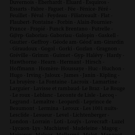
Duvernois
-
Eberhardt
-
Eluard
-
Esquiros
-
Essarts
-
Fabre
-
Faguet
-
Fée
-
Fénice
-
Féré
-
Feuillet
-
Féval
-
Feydeau
-
Filiatreault
-
Flat
-
Flaubert
-
Fontaine
-
Forbin
-
Alain-Fournier
-
France
-
Frapié
-
Funck Brentano
-
Futrelle
-
G@rp
-
Gaboriau
-
Gaboriau
-
Galopin
-
Gaskell
-
Gautier
-
Geffroy
-
Géode am
-
Géod´am
-
Girardin
-
Giraudoux
-
Gogol
-
Gorki
-
Gozlan
-
Gragnon
-
Gréville
-
Grimm
-
Guimet
-
Gyp
-
Halévy
-
Hardy
-
Hawthorne
-
Hearn
-
Hermant
-
Hirsch
-
Hoffmann
-
Homère
-
Houssaye
-
Huc
-
Huchon
-
Hugo
-
Irving
-
Jaloux
-
James
-
Janin
-
Kipling
-
La bruyère
-
La Fontaine
-
Lacroix
-
Lamartine
-
Larguier
-
Lavisse et rambaud
-
Le Braz
-
Le Rouge
-
Le roux
-
Leblanc
-
Leconte de Lisle
-
Lecoq
-
Legrand
-
Lemaître
-
Leopardi
-
Leprince de
Beaumont
-
Lermina
-
Leroux
-
Les 1001 nuits
-
Lesclide
-
Lesueur
-
Level
-
Lichtenberger
-
London
-
Lorrain
-
Loti
-
Louÿs
-
Lovecraft
-
Luzel
-
Lycaon
-
Lys
-
Machiavel
-
Madeleine
-
Magog
-
Maizeroy
-
Malcor
-
Mallarmé
-
Malot
-
Mangeot
-