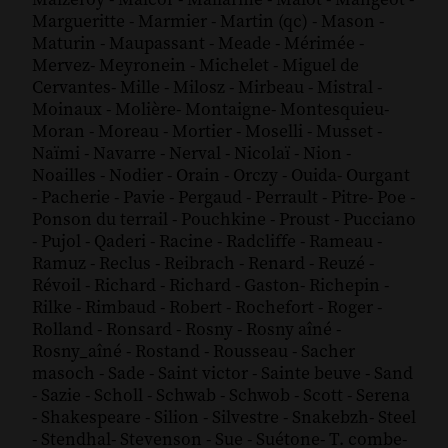
Margueritte
-
Marmier
-
Martin (qc)
-
Mason
-
Maturin
-
Maupassant
-
Meade
-
Mérimée
-
Mervez
-
Meyronein
-
Michelet
-
Miguel de
Cervantes
-
Mille
-
Milosz
-
Mirbeau
-
Mistral
-
Moinaux
-
Molière
-
Montaigne
-
Montesquieu
-
Moran
-
Moreau
-
Mortier
-
Moselli
-
Musset
-
Naïmi
-
Navarre
-
Nerval
-
Nicolaï
-
Nion
-
Noailles
-
Nodier
-
Orain
-
Orczy
-
Ouida
-
Ourgant
-
Pacherie
-
Pavie
-
Pergaud
-
Perrault
-
Pitre
-
Poe
-
Ponson du terrail
-
Pouchkine
-
Proust
-
Pucciano
-
Pujol
-
Qaderi
-
Racine
-
Radcliffe
-
Rameau
-
Ramuz
-
Reclus
-
Reibrach
-
Renard
-
Reuzé
-
Révoil
-
Richard
-
Richard - Gaston
-
Richepin
-
Rilke
-
Rimbaud
-
Robert
-
Rochefort
-
Roger
-
Rolland
-
Ronsard
-
Rosny
-
Rosny aîné
-
Rosny_aîné
-
Rostand
-
Rousseau
-
Sacher
masoch
-
Sade
-
Saint victor
-
Sainte beuve
-
Sand
-
Sazie
-
Scholl
-
Schwab
-
Schwob
-
Scott
-
Serena
-
Shakespeare
-
Silion
-
Silvestre
-
Snakebzh
-
Steel
-
Stendhal
-
Stevenson
-
Sue
-
Suétone
-
T. combe
-