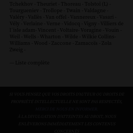
Tchekhov
-
Theuriet
-
Thoreau
-
Tolstoï (L)
-
Tourgueniev
-
Trollope
-
Twain
-
Valdagne
-
Valéry
-
Vallès
-
Van offel
-
Vannereux
-
Vasari
-
Vély
-
Verlaine
-
Verne
-
Vidocq
-
Vigny
-
Villiers de
l´isle adam
-
Vincent
-
Voltaire
-
Voragine
-
Vouin
-
Weil
-
Wells
-
Wharton
-
Wilde
-
Wilkie Collins
-
Williams
-
Wood
-
Zaccone
-
Zamacoïs
-
Zola
Zweig
-
--- Liste complète
SI VOUS PENSEZ QUE VOS DROITS D'AUTEUR OU DROITS DE
PROPRIÉTÉ INTELLECTUELLE NE SONT PAS RESPECTÉS,
MERCI DE NOUS EN INFORMER.
À LA DIVULGATION D’ATTEINTES AU DROIT, NOUS
ENLÈVERONS IMMÉDIATEMENT LES CONTENUS
CONCERNÉS