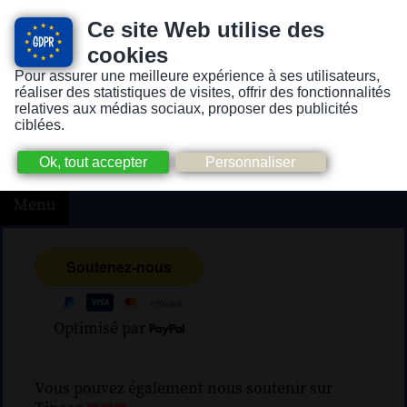
Ce site Web utilise des
cookies
Pour assurer une meilleure expérience à ses utilisateurs,
Version pour personnes mal-voyantes ou non-voyantes
réaliser des statistiques de visites, offrir des fonctionnalités
relatives aux médias sociaux, proposer des publicités
ciblées.
Menu
Optimisé par
Vous pouvez également nous soutenir sur